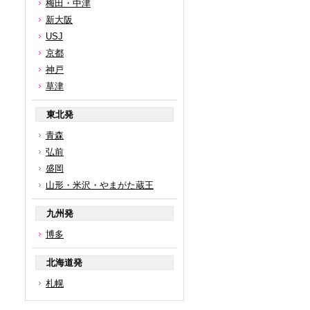
梅田・中津
新大阪
USJ
京都
神戸
草津
東北発
青森
弘前
盛岡
山形・米沢・やまがた蔵王
九州発
博多
北海道発
札幌