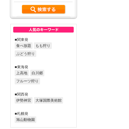
■関東発
食べ放題
もも狩り
ぶどう狩り
■東海発
上高地
白川郷
フルーツ狩り
■関西発
伊勢神宮
大塚国際美術館
■札幌発
旭山動物園