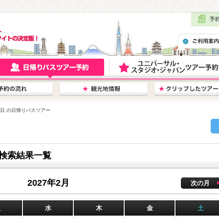
23日 の日帰りバスツアー
ー検索結果一覧
2027年2月
次の月
火
水
木
金
土