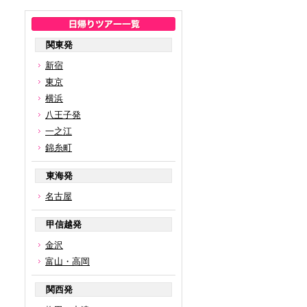
関東発
新宿
東京
横浜
八王子発
一之江
錦糸町
東海発
名古屋
甲信越発
金沢
富山・高岡
関西発