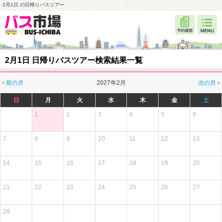
2月1日 の日帰りバスツアー
2月1日 日帰りバスツアー検索結果一覧
前の月
2027年2月
次の月
日
月
火
水
木
金
土
1
2
3
4
5
6
7
8
9
10
11
12
13
14
15
16
17
18
19
20
21
22
23
24
25
26
27
28