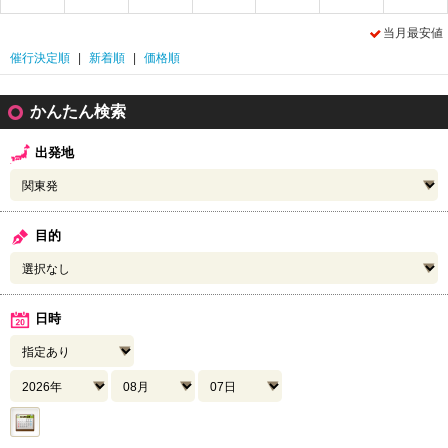
当月最安値
催行決定順
|
新着順
|
価格順
かんたん検索
出発地
目的
日時