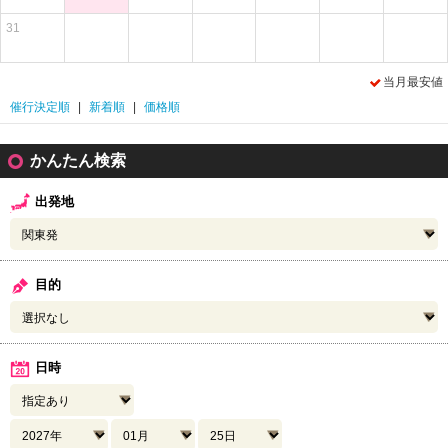
31
当月最安値
催行決定順
|
新着順
|
価格順
かんたん検索
出発地
目的
日時