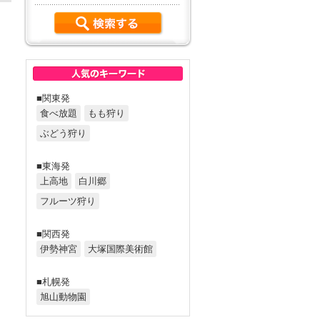
■関東発
食べ放題
もも狩り
ぶどう狩り
■東海発
上高地
白川郷
フルーツ狩り
■関西発
伊勢神宮
大塚国際美術館
■札幌発
旭山動物園