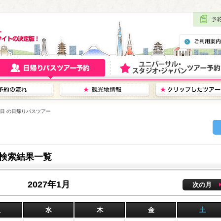
16日 の日帰りバスツアー
ー検索結果一覧
2027年1月
次の月
火
水
木
金
土