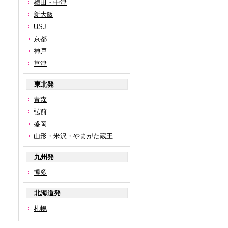
梅田・中津
新大阪
USJ
京都
神戸
草津
東北発
青森
弘前
盛岡
山形・米沢・やまがた蔵王
九州発
博多
北海道発
札幌