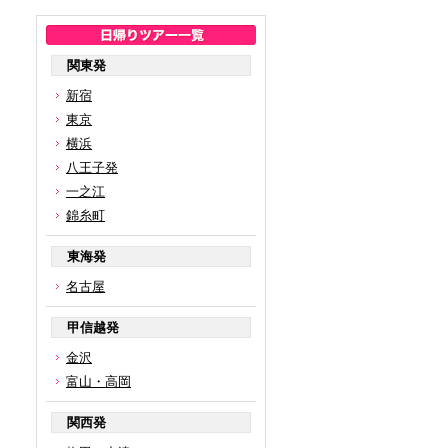
関東発
新宿
東京
横浜
八王子発
一之江
錦糸町
東海発
名古屋
甲信越発
金沢
富山・高岡
関西発