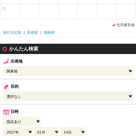
31
当月最安値
催行決定順
|
新着順
|
価格順
かんたん検索
出発地
目的
日時