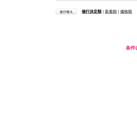
催行決定順
|
新着順
|
価格順
条件