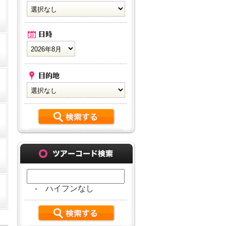
- ハイフンなし