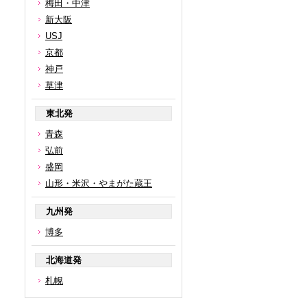
梅田・中津
新大阪
USJ
京都
神戸
草津
東北発
青森
弘前
盛岡
山形・米沢・やまがた蔵王
九州発
博多
北海道発
札幌