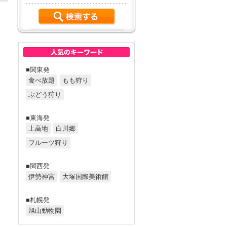
■関東発
食べ放題
もも狩り
ぶどう狩り
■東海発
上高地
白川郷
フルーツ狩り
■関西発
伊勢神宮
大塚国際美術館
■札幌発
旭山動物園