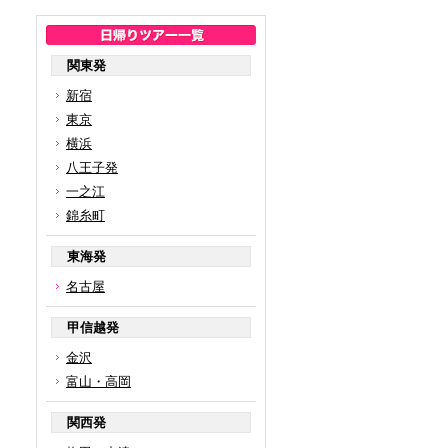
関東発
新宿
東京
横浜
八王子発
一之江
錦糸町
東海発
名古屋
甲信越発
金沢
富山・高岡
関西発