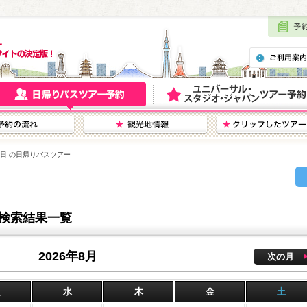
18日 の日帰りバスツアー
ー検索結果一覧
2026年8月
次の月
火
水
木
金
土