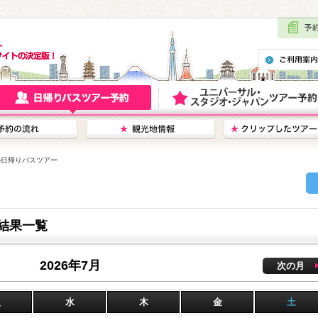
 の日帰りバスツアー
結果一覧
2026年7月
次の月
火
水
木
金
土