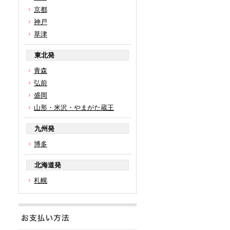
京都
神戸
草津
東北発
青森
弘前
盛岡
山形・米沢・やまがた蔵王
九州発
博多
北海道発
札幌