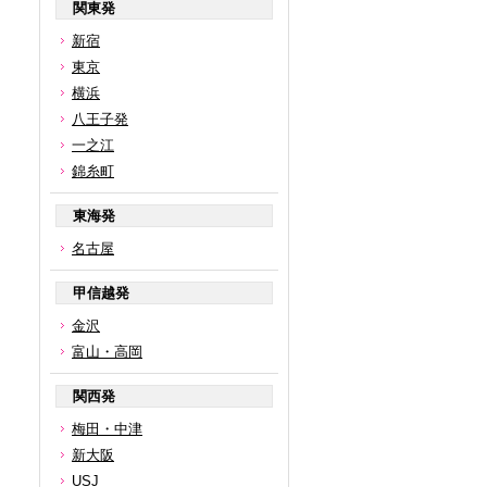
関東発
新宿
東京
横浜
八王子発
一之江
錦糸町
東海発
名古屋
甲信越発
金沢
富山・高岡
関西発
梅田・中津
新大阪
USJ