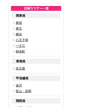
関東発
新宿
東京
横浜
八王子発
一之江
錦糸町
東海発
名古屋
甲信越発
金沢
富山・高岡
関西発