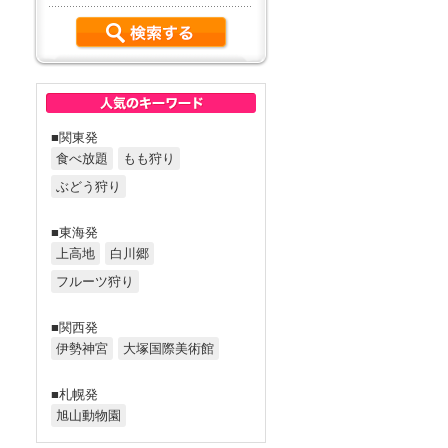
■関東発
食べ放題
もも狩り
ぶどう狩り
■東海発
上高地
白川郷
フルーツ狩り
■関西発
伊勢神宮
大塚国際美術館
■札幌発
旭山動物園