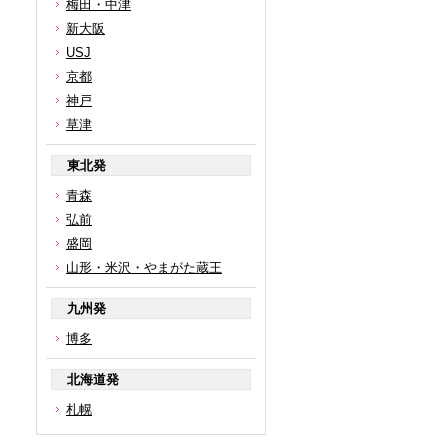
梅田・中津
新大阪
USJ
京都
神戸
草津
東北発
青森
弘前
盛岡
山形・米沢・やまがた蔵王
九州発
博多
北海道発
札幌