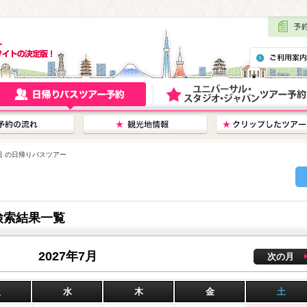
3日 の日帰りバスツアー
検索結果一覧
2027年7月
次の月
火
水
木
金
土