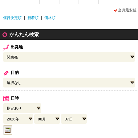
当月最安値
催行決定順
|
新着順
|
価格順
かんたん検索
出発地
目的
日時