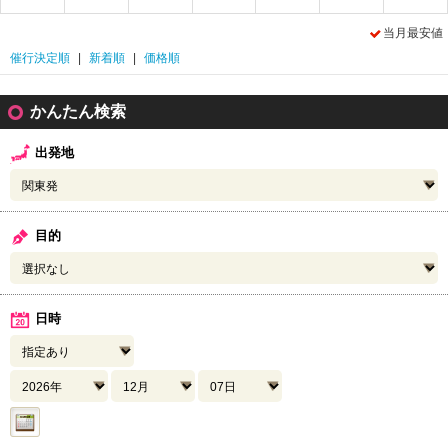
当月最安値
催行決定順
|
新着順
|
価格順
かんたん検索
出発地
目的
日時