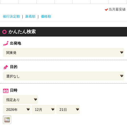
当月最安値
催行決定順
|
新着順
|
価格順
かんたん検索
出発地
目的
日時