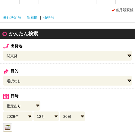
当月最安値
催行決定順
|
新着順
|
価格順
かんたん検索
出発地
目的
日時