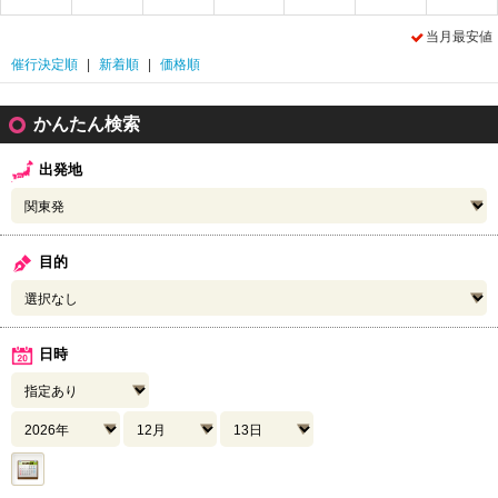
当月最安値
催行決定順
|
新着順
|
価格順
かんたん検索
出発地
目的
日時