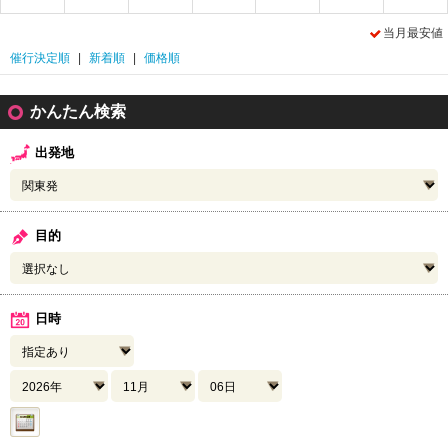
当月最安値
催行決定順
|
新着順
|
価格順
かんたん検索
出発地
目的
日時