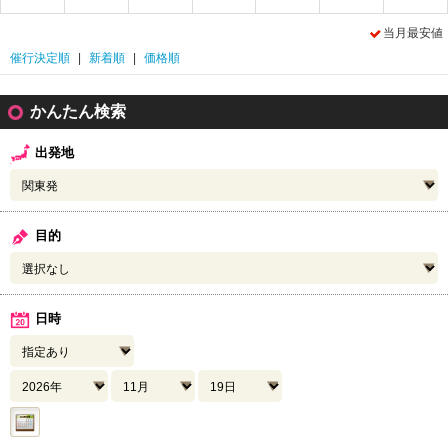
当月最安値
催行決定順
|
新着順
|
価格順
かんたん検索
出発地
目的
日時