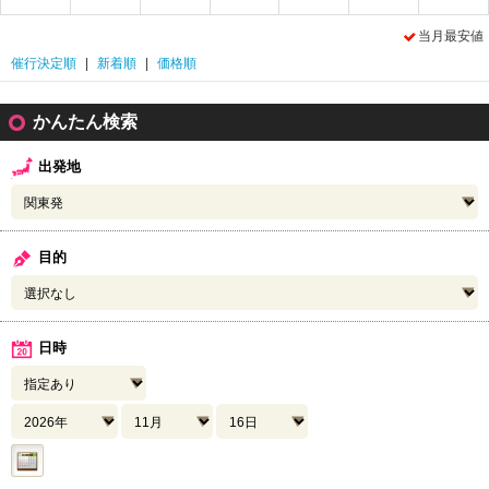
当月最安値
催行決定順
|
新着順
|
価格順
かんたん検索
出発地
目的
日時