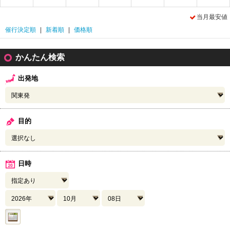
当月最安値
催行決定順
|
新着順
|
価格順
かんたん検索
出発地
目的
日時