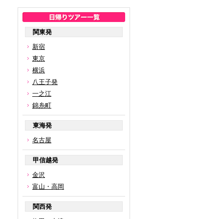
関東発
新宿
東京
横浜
八王子発
一之江
錦糸町
東海発
名古屋
甲信越発
金沢
富山・高岡
関西発