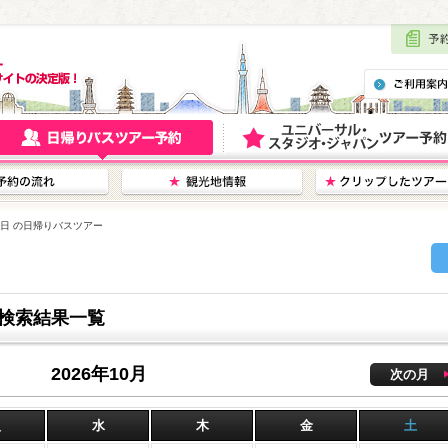
月7日 の日帰りバスツアー
ー検索結果一覧
2026年10月
次の月
火
水
木
金
土