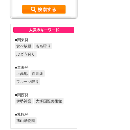
■関東発
食べ放題
もも狩り
ぶどう狩り
■東海発
上高地
白川郷
フルーツ狩り
■関西発
伊勢神宮
大塚国際美術館
■札幌発
旭山動物園