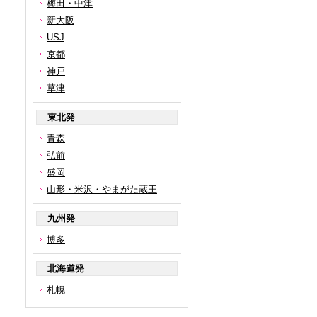
梅田・中津
新大阪
USJ
京都
神戸
草津
東北発
青森
弘前
盛岡
山形・米沢・やまがた蔵王
九州発
博多
北海道発
札幌