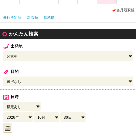
当月最安値
催行決定順
|
新着順
|
価格順
かんたん検索
出発地
目的
日時