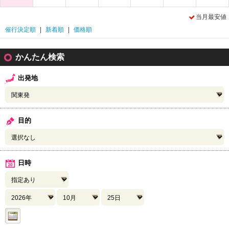
当月最安値
催行決定順
|
新着順
|
価格順
かんたん検索
出発地
目的
日時